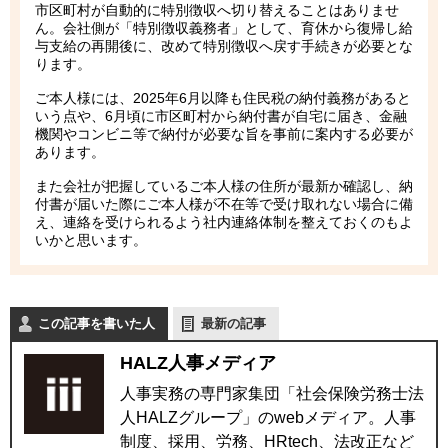
市区町村が自動的に特別徴収へ切り替えることはありませ
ん。会社側が「特別徴収義務者」として、育休から復帰し給
与支給の再開後に、改めて特別徴収へ戻す手続きが必要とな
ります。
ご本人様には、2025年6月以降も住民税の納付義務があると
いう点や、6月頃に市区町村から納付書が自宅に届き、金融
機関やコンビニ等で納付が必要な旨を事前に案内する必要が
あります。
また会社が把握しているご本人様の住所が最新か確認し、納
付書が届いた際にご本人様が不在等で受け取れない場合に備
え、連絡を受けられるよう社内連絡体制を整えておくのもよ
いかと思います。
この記事を書いた人
最新の記事
HALZ人事メディア
人事実務の専門家集団「社会保険労務士法
人HALZグループ」のwebメディア。人事
制度、採用、労務、HRtech、法改正など