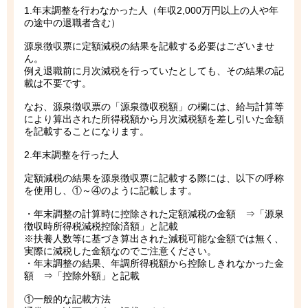
1.年末調整を行わなかった人（年収2,000万円以上の人や年
の途中の退職者含む）
源泉徴収票に定額減税の結果を記載する必要はございませ
ん。
例え退職前に月次減税を行っていたとしても、その結果の記
載は不要です。
なお、源泉徴収票の「源泉徴収税額」の欄には、給与計算等
により算出された所得税額から月次減税額を差し引いた金額
を記載することになります。
2.年末調整を行った人
定額減税の結果を源泉徴収票に記載する際には、以下の呼称
を使用し、①～④のように記載します。
・年末調整の計算時に控除された定額減税の金額 ⇒「源泉
徴収時所得税減税控除済額」と記載
※扶養人数等に基づき算出された減税可能な金額では無く、
実際に減税した金額なのでご注意ください。
・年末調整の結果、年調所得税額から控除しきれなかった金
額 ⇒「控除外額」と記載
①一般的な記載方法