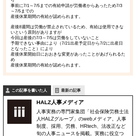
り
事前に7/1～7/5までの有給申請が労働者からあったため7/3
～7/5までの
産後休業期間の有給が認められます。
産後8週間は労働が禁止されているため、有給は使用できな
いという原則がありますが
今回は産後の7/3～7/5は労働をしていないこと
予期できない事由により（7/21出産予定日から7/2に出産日
となったこと）により
産後休業開始日におおきな変更があったことがあげられるた
め
産後休業期間の有給が認められます。
この記事を書いた人
最新の記事
HALZ人事メディア
人事実務の専門家集団「社会保険労務士法
人HALZグループ」のwebメディア。人事
制度、採用、労務、HRtech、法改正など
旬の人事ニュースを掲載。実務に役立つ