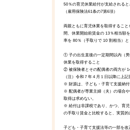
50％の育児休業給付が支給される
（雇用保険法61条の7第6項）
両親ともに育児休業を取得することを
間、休業開始前賃金の 13％相当
率を 80％（手取りで 10 割相当）
① 子の出生直後の一定期間以内（
休業を取得すること
② 被保険者とその配偶者の両方が 
（注）令和７年４月１日以降に上記
※ 財源は、子ども・子育て支援納
※ 配偶者が専業主婦（夫）の場合
取得は求めない。
※ 給付は非課税であり、かつ、育
の手取り賃金と比較すると、実質的に
子ども・子育て支援法等の一部を改