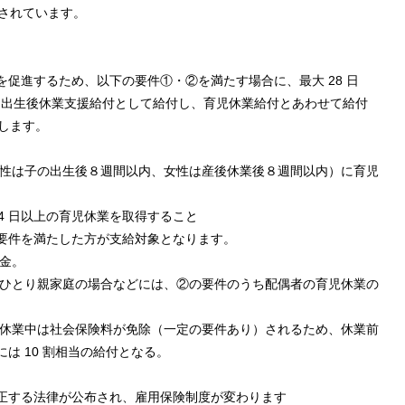
とされています。
促進するため、以下の要件①・②を満たす場合に、最大 28 日
額を出生後休業支援給付として給付し、育児休業給付とあわせて給付
とします。
男性は子の出生後８週間以内、女性は産後休業後８週間以内）に育児
14 日以上の育児休業を取得すること
要件を満たした方が支給対象となります。
付金。
やひとり親家庭の場合などには、②の要件のうち配偶者の育児休業の
児休業中は社会保険料が免除（一定の要件あり）されるため、休業前
は 10 割相当の給付となる。
正する法律が公布され、雇用保険制度が変わります