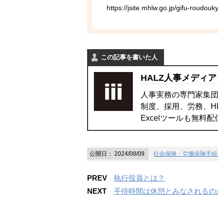
https://jsite.mhlw.go.jp/gifu-roudo
この記事を書いた人
HALZ人事メディア
人事実務の専門家集団
制度、採用、労務、H
Excelツールも無料
公開日：
2024/08/09
社会保険・労働保険手続
PREV
執行役員とは？
NEXT
手待時間は休憩とみなされるの