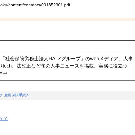
ukyoku/content/contents/001852301.pdf
「社会保険労務士法人HALZグループ」のwebメディア。人事
Rtech、法改正など旬の人事ニュースを掲載。実務に役立つ
配信中！
き
雇用保険手続き
か？