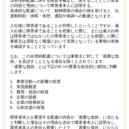
③合理的配慮に関する措置を確定し、講ずることとした措置
の内容と理由について障害者本人に説明する。
具体的な配慮について、精神障害の場合の例を挙げると、出
退勤時刻・休暇・休憩、通院や体調への配慮となります。
入社後に障害者であることが判明したということですが、雇
入れ後に障害者であることを把握した際に、または雇入れ時
は障害者ではなかったが障害者となったことを把握した際に
事業主は遅延なく職場において支障となっている事情の有無
を確認することとなっています。
なお、この合理的配慮については事業主に対して「過重な負
担」を及ぼすこととなる場合を除くとされています。
「過重な負担」とは下記の6つの要素を総合的に個別に判断
します。
1、事業活動への影響の程度
2、実現困難度
3、費用・負担の程度
4、企業の規模
5、企業の財務状況
6、公的支援の有無
障害者本人が要望する配慮の内容が「過重な負担」に当たる
と判断した場合はその理由も含めて障害者本人に説明をし、
障害者本人の意向も尊重した上で、「過重な負担」にならな