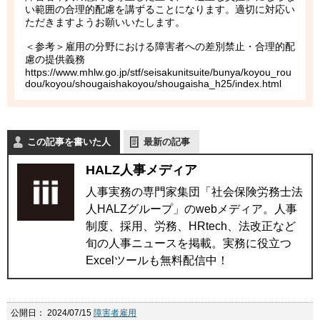
い範囲の合理的配慮を講ずることになります。適切に対応い
ただきますようお願いいたします。
＜参考＞雇用の分野における障害者への差別禁止・合理的配
慮の提供義務
https://www.mhlw.go.jp/stf/seisakunitsuite/bunya/koyou_rou
dou/koyou/shougaishakoyou/shougaisha_h25/index.html
この記事を書いた人
最新の記事
HALZ人事メディア
人事実務の専門家集団「社会保険労務士法
人HALZグループ」のwebメディア。人事
制度、採用、労務、HRtech、法改正など
旬の人事ニュースを掲載。実務に役立つ
Excelツールも無料配信中！
公開日：
2024/07/15
障害者雇用