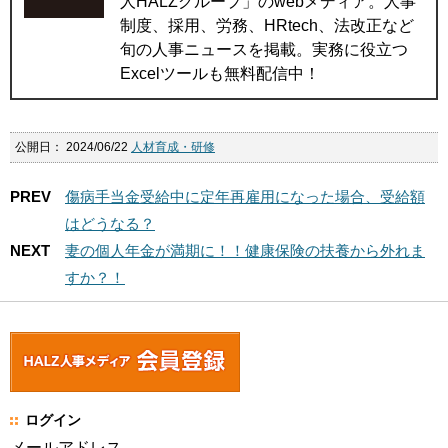
人HALZグループ」のwebメディア。人事
制度、採用、労務、HRtech、法改正など
旬の人事ニュースを掲載。実務に役立つ
Excelツールも無料配信中！
公開日：
2024/06/22
人材育成・研修
PREV
傷病手当金受給中に定年再雇用になった場合、受給額
はどうなる？
NEXT
妻の個人年金が満期に！！健康保険の扶養から外れま
すか？！
ログイン
メールアドレス