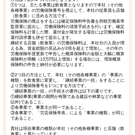
①1つは、主たる事業は飲食業となりますので本社（その他
各種事業）の労働保険番号を廃止して、本社の従業員も店舗
（飲食業）に含める方法です。
労働保険の廃止をするには確定保険料申告書を所轄労働基準
監督署に提出し、労働保険料の清算手続きを行います。確定
保険料を計算した際、還付金が発生する場合には労働保険料
還付請求書も併せて提出します。
継続する店舗（飲食業）の労働保険料は、本社分の人員が増
える為、賃金総額の見込みが2倍を超えて増加し、その年の
労働保険年度更新で申告した概算保険料の金額と大幅に概算
保険料が乖離（13万円以上増加）する場合には、増加概算
保険料の申告と納付が必要になります。
②2つ目の方法として、本社（その他各種事業）の「事業の
種類」を飲食業に変更し、「継続事業の一括」をすることに
より労働保険番号を1つにする方法です。
「継続事業の一括」の手続きの要件は以下の通りです。
①継続事業(事業の期間が有限である建設や林業などの事業
以外)であること。
②各事業で、事業主が同一であること。
③各事業で、「労災保険率表」による「事業の種類」が同じ
であること。
貴社は現在事業の種類が本社（その他各種事業）と店舗（飲
食業）と異なっています。