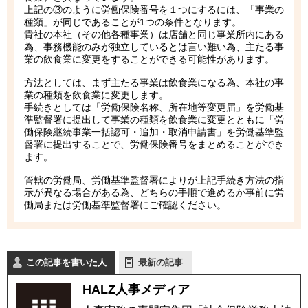
上記の③のように労働保険番号を１つにするには、「事業の
種類」が同じであることが1つの条件となります。
貴社の本社（その他各種事業）は店舗と同じ事業所内にある
為、事務機能のみが独立しているとは言い難い為、主たる事
業の飲食業に変更をすることができる可能性があります。
方法としては、まず主たる事業は飲食業になる為、本社の事
業の種類を飲食業に変更します。
手続きとしては「労働保険名称、所在地等変更届」を労働基
準監督署に提出して事業の種類を飲食業に変更とともに「労
働保険継続事業一括認可・追加・取消申請書」を労働基準監
督署に提出することで、労働保険番号をまとめることができ
ます。
管轄の労働局、労働基準監督署によりが上記手続き方法の指
示が異なる場合がある為、どちらの手順で進めるか事前に労
働局または労働基準監督署にご確認ください。
この記事を書いた人
最新の記事
HALZ人事メディア