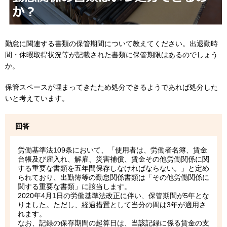
勤怠に関連する書類の保管期間について教えてください。出退勤時
間・休暇取得状況等が記載された書類に保管期限はあるのでしょう
か。
保管スペースが埋まってきたため処分できるようであれば処分した
いと考えています。
回答
労働基準法109条において、「使用者は、労働者名簿、賃金
台帳及び雇入れ、解雇、災害補償、賃金その他労働関係に関
する重要な書類を五年間保存しなければならない。」と定め
られており、出勤簿等の勤怠関係書類は「その他労働関係に
関する重要な書類」に該当します。
2020年4月1日の労働基準法改正に伴い、保管期間が5年とな
りました。ただし、経過措置として当分の間は3年が適用さ
れます。
なお、記録の保存期間の起算日は、当該記録に係る賃金の支