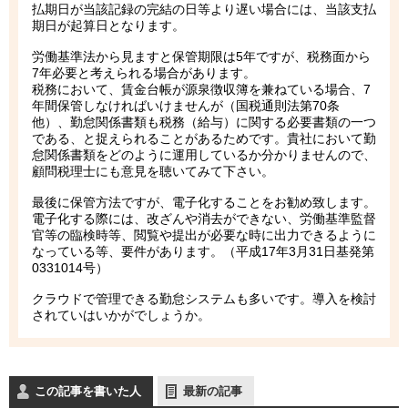
払期日が当該記録の完結の日等より遅い場合には、当該支払
期日が起算日となります。
労働基準法から見ますと保管期限は5年ですが、税務面から
7年必要と考えられる場合があります。
税務において、賃金台帳が源泉徴収簿を兼ねている場合、7
年間保管しなければいけませんが（国税通則法第70条
他）、勤怠関係書類も税務（給与）に関する必要書類の一つ
である、と捉えられることがあるためです。貴社において勤
怠関係書類をどのように運用しているか分かりませんので、
顧問税理士にも意見を聴いてみて下さい。
最後に保管方法ですが、電子化することをお勧め致します。
電子化する際には、改ざんや消去ができない、労働基準監督
官等の臨検時等、閲覧や提出が必要な時に出力できるように
なっている等、要件があります。（平成17年3月31日基発第
0331014号）
クラウドで管理できる勤怠システムも多いです。導入を検討
されていはいかがでしょうか。
この記事を書いた人
最新の記事