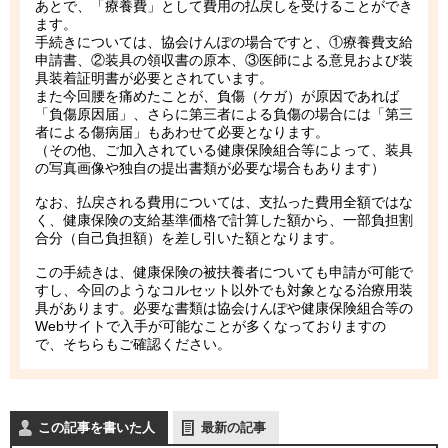
あとで、「療養費」として費用の払戻しを受けることができ
ます。
手続きについては、協会けんぽの場合ですと、①療養費支給
申請書、②装具の領収書の原本、③医師による意見および装
具装着証明書が必要とされています。
また今回腰を痛めたことが、負傷（ケガ）が原因であれば
「負傷原因届」、さらに第三者による負傷の場合には「第三
者による傷病届」もあわせて必要となります。
（その他、ご加入されている健康保険組合等によって、装具
の写真画像や独自の提出書類が必要な場合もあります）
なお、払戻される費用については、支払った費用全額ではな
く、健康保険の支給基準価格で計算した額から、一部負担割
合分（自己負担額）を差し引いた額となります。
この手続きは、健康保険の被扶養者についても申請が可能で
すし、今回のようなコルセット以外でも対象となる治療用装
具があります。必要な書類は協会けんぽや健康保険組合等の
Webサイトで入手が可能なことが多くなっておりますの
で、そちらもご確認ください。
この記事を書いた人
最新の記事