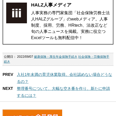
HALZ人事メディア
人事実務の専門家集団「社会保険労務士法
人HALZグループ」のwebメディア。人事
制度、採用、労務、HRtech、法改正など
旬の人事ニュースを掲載。実務に役立つ
Excelツールも無料配信中！
公開日：
2022/09/07
健康保険・厚生年金保険手続き
社会保険・労働保険手
続き
PREV
入社1年未満の育児休業取得。会社認めない場合どうな
るの？
NEXT
整理番号について、大幅な空き番を作り、新たに申請
するには？