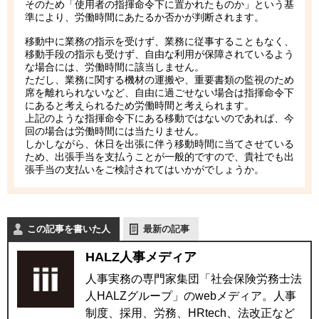
そのため「使用者の指揮命令下に置かれたものか」という基
準により、労働時間にあたるか否かが判断されます。
移動中に業務の指示を受けず、業務に従事することもなく、
移動手段の指示も受けず、自由な利用が保障されているよう
な場合には、労働時間に該当しません。
ただし、業務に関する機材の運搬や、重要書類の監視のため
席を離れられないなど、自由に過ごせない場合は指揮命令下
にあると考えられるため労働時間と考えられます。
上記のような指揮命令下にある移動ではないのであれば、今
回の場合は労働時間には当たりません。
しかしながら、休日を出張に伴う移動時間に当てさせている
ため、出張手当を支払うことが一般的ですので、貴社でも出
張手当の支払いをご検討されてはいかがでしょうか。
この記事を書いた人
最新の記事
HALZ人事メディア
人事実務の専門家集団「社会保険労務士法
人HALZグループ」のwebメディア。人事
制度、採用、労務、HRtech、法改正など