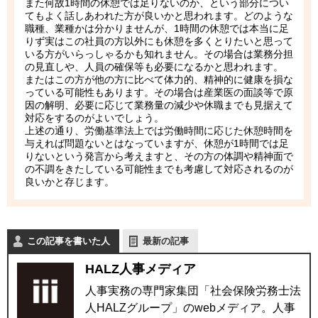
また何故1時間の休憩では足りないのか、という部分につい
てもよく話しあわれた方が良いかと思われます。どのような
職種、業種かは分かりませんが、1時間の休憩では本当に足
りず実はこの社員の方以外にも休憩を多くとりたいと思って
いる方がいらっしゃるかも知れません。その場合は業務分担
の見直しや、人員の確保等も必要になるかと思われます。
またはこの方が他の方に比べて体力的、精神的に健康を損な
っている可能性もあります。その場合は産業医の面談等で原
因の解明、必要に応じて業務量の減少や休職までも見据えて
対応をするのがよいでしょう。
上述の通り、労働基準法上では労働時間に応じた休憩時間を
与えれば問題ないとはなっていますが、休憩が1時間では足
りないという発言から考えますと、その方の体調や精神面で
の不調をきたしている可能性までも考慮して対応されるのが
良いかと存じます。
この記事を書いた人
最新の記事
HALZ人事メディア
人事実務の専門家集団「社会保険労務士法
人HALZグループ」のwebメディア。人事