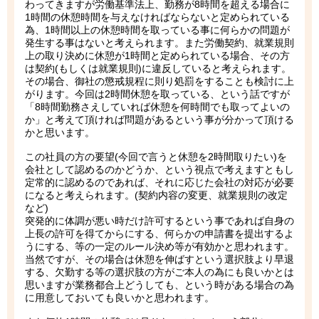
わってきますが労働基準法上、勤務が8時間を超える場合に
1時間の休憩時間を与えなければならないと定められている
為、1時間以上の休憩時間を取っている事に何らかの問題が
発生する事はないと考えられます。また労働契約、就業規則
上の取り決めに休憩が1時間と定められている場合、その方
は契約(もしくは就業規則)に違反していると考えられます。
その場合、御社の懲戒規程に則り処罰をすることも検討に上
がります。今回は2時間休憩を取っている、という話ですが
「8時間勤務さえしていれば休憩を何時間でも取ってよいの
か」と考えて頂ければ問題があるという事が分かって頂ける
かと思います。
この社員の方の要望(今回で言うと休憩を2時間取りたい)を
会社として認めるのかどうか、という視点で考えますともし
定常的に認めるのであれば、それに応じた会社の対応が必要
になると考えられます。(契約内容の変更、就業規則の改定
など)
突発的に体調が悪い時だけ許可するという事であれば自身の
上長の許可を得てからにする、何らかの申請書を提出するよ
うにする、等の一定のルール決め等が有効かと思われます。
当然ですが、その場合は休憩を伸ばすという選択肢より早退
する、欠勤する等の選択肢の方がご本人の為にも良いかとは
思いますが業務都合上どうしても、という時がある場合の為
に用意しておいても良いかと思われます。