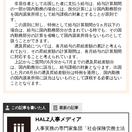
非居住者として出国した者に支払う給与は、給与計算期間
の一部が国内勤務の場合には、按分計算により国内勤務部分
を国内源泉所得として給与課税の対象とすることが原則で
す。
この原則に対し、特例として給与計算期間が1ヵ月以下の
場合は、給与に国内勤務部分が含まれている時でも、その国
内勤務部分の計算を省略して国内源泉所得をないものとして
扱うことができます。
遡及昇給については、各月給与の昇給差額の累計と考えら
れており、その昇給差額の計算期間は、各月給与の計算期間
に対応することと考えられています。
上記からご質問の5月分から7月までの遡及昇給差額分
は、国内勤務分に該当し、給与課税の対象となります。出国
した月の8月分の遡及昇給差額分は特例を適用し、国内勤務
の国内源泉所得に該当はないものとして課税する必要はない
こととなります。
この記事を書いた人
最新の記事
HALZ人事メディア
人事実務の専門家集団「社会保険労務士法