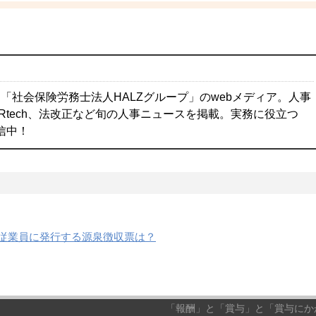
「社会保険労務士法人HALZグループ」のwebメディア。人事
Rtech、法改正など旬の人事ニュースを掲載。実務に役立つ
配信中！
従業員に発行する源泉徴収票は？
「報酬」と「賞与」と「賞与にかか