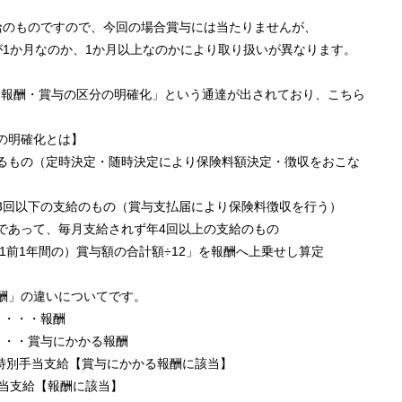
給のものですので、今回の場合賞与には当たりませんが、
が1か月なのか、1か月以上なのかにより取り扱いが異なります。
よる報酬・賞与の区分の明確化」という通達が出されており、こちら
の明確化とは】
るもの（定時決定・随時決定により保険料額決定・徴収をおこな
3回以下の支給のもの（賞与支払届により保険料徴収を行う）
であって、毎月支給されず年4回以上の支給のもの
前1年間の）賞与額の合計額÷12」を報酬へ上乗せし算定
酬」の違いについてです。
・・・・報酬
・・・賞与にかかる報酬
月の特別手当支給【賞与にかかる報酬に該当】
当支給【報酬に該当】