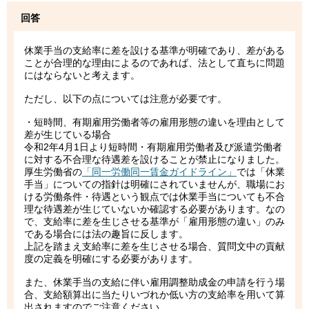
回答
休業手当の支給率に差を設ける基準が明確であり、差がある
ことが合理的な理由によるのであれば、法として直ちに問題
にはならないと考えます。
ただし、以下の点については注意が必要です。
・短時間、有期雇用労働者等の雇用形態の違いを理由として
差が生じている場合
令和2年4月1日より短時間・有期雇用労働者及び派遣労働者
に対する不合理な待遇差を設けることが禁止になりました。
厚生労働省の
「同一労働同一賃金ガイドライン」
では「休業
手当」についての指針は明確にされていませんが、職場にお
ける労働条件・待遇という観点では休業手当についても不合
理な待遇差が生じていないか確認する必要があります。なの
で、支給率に差を生じさせる基準が「雇用形態の違い」のみ
である場合には法の趣旨に反します。
上記を踏まえ支給率に差を生じさせる場合、質問文中の貢献
度の定義を明確にする必要があります。
また、休業手当の支給に伴い雇用調整助成金の申請を行う場
合、支給額算出に当たりいづれか低い方の支給率を用いて算
出されますのでご注意ください。