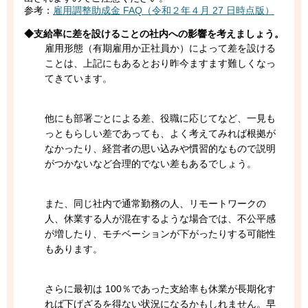
参考：
雇用調整助成金 FAQ（令和２年４月 27 日時点版）
◆支給率に差を設けることの社内への影響を考えましょう。
雇用形態（有期雇用か正社員か）によって差を設ける
ことは、上記にもあるとおり昨今ますます難しくなっ
てきています。
他にも部署ごとによる差、役職に応じてなど、一見も
っともらしい差であっても、よく考えてみれば根拠が
なかったり、経営者の思い込みや慣習的なもので説明
がつかないなど合理的でない差もあるでしょう。
また、同じ社内で通常勤務の人、リモートワークの
人、休業する人が混在するような場合では、不公平感
が増したり、モチベーションが下がったりする可能性
もあります。
さらに最初は 100％であった支給率も休業が長期化す
れば下げざるを得ない状況になるかもしれません。早