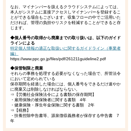
なお、マイナンバーを扱えるクラウドシステムによっては、
本人がシステムに直接アクセスしマイナンバーを登録するこ
とができる場合もございます。収集フローの中でご活用いた
だければ、管理の負担やリスクを軽減することができると存
じます。
◆個人番号の取得から廃棄までの取り扱いは、以下のガイド
ラインによる
特定個人情報の適正な取扱いに関するガイドライン（事業者
編）
https://www.ppc.go.jp/files/pdf/261211guideline2.pdf
◆保管制限と廃棄
それらの事務を処理する必要がなくなった場合で、所管法令
において定められている
保存期間を経過した場合には、個人番号をできるだけ速やか
に廃棄又は削除しなければならない。
⇒【労働社会保険法令による書類の保存期間】
・雇用保険の被保険者に関する書類 4年
・健康保険・厚生年金保険に関する書類 2年
⇒【税務】
・扶養控除申告書等、源泉徴収義務者が保存する申告書 7
年