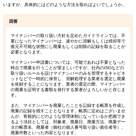
いますが、具体的にはどのような方法を取ればよいでしょうか。
回答
マイナンバーの取り扱い方針を定めたガイドラインでは、不
要になったマイナンバーは、速やかに溶解もしくは焼却等で
復元不可能な状態にし廃棄もしくは削除の記録を取ることが
必要となります。
マイナンバー申請書については、可能であれば不要となった
時点で廃棄を行うことが望ましいですが、社内のISOなどの
取り扱いルールを設けマイナンバーのみを管理するキャビネ
ットなどで一時的に保管し、溶解処理する業者を選定し廃棄
を依頼することになります。業者の選定の際、マイナンバー
の廃棄を証明する書類を発行する業者がよろしいかと存じま
す。
また、マイナンバーを廃棄したことを記録する帳票を作成し
廃棄の記録を残すこととなります。帳票に定めはございませ
んが、客観的にどのような管理体制になっているか把握でき
るよう項目としては、対象者、廃棄日、廃棄方法、廃棄デー
タの帳票名、廃棄者（御社の個人番号取り扱い責任者等）、
廃棄件数といった内容となります。