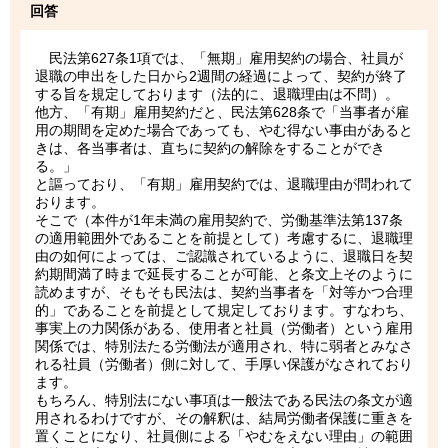
回答
民法第627条1項では、「無期」雇用契約の場合、社員が
退職の申出をした日から2週間の経過によって、契約が終了
する旨を規定しております（法的に、退職理由は不問）。
他方、「有期」雇用契約だと、民法第628条で「当事者が雇
用の期間を定めた場合であっても、やむ得ない事由があると
きは、各当事者は、直ちに契約の解除をすることができ
る。」
と謳っており、「有期」雇用契約では、退職理由が問われて
おります。
そこで（本件が1年未満の雇用契約で、労働基準法第137条
の適用範囲外であることを前提として）考慮するに、退職理
由の如何によっては、ご認識されているように、退職日を契
約期間満了時まで延長することが可能、と条文上そのように
読めますが、そもそも民法は、契約当事者を「対等かつ合理
的」であることを前提として規定しております。すなわち、
事実上の力関係がある、使用者と社員（労働者）という雇用
関係では、特別法たる労働法が適用され、特に弱者とみなさ
れる社員（労働者）側に対して、手厚い保護がなされており
ます。
もちろん、特別法にない事項は一般法である民法の条文が適
用されるわけですが、その解釈は、結局労働者保護に重きを
置くことになり、社員側による「やむをえない理由」の範囲