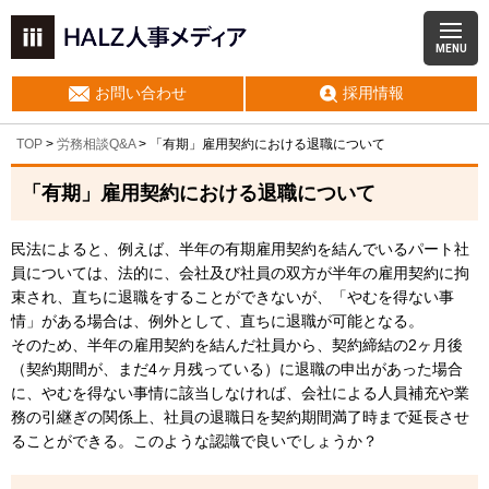
MENU
お問い合わせ
採用情報
TOP
>
労務相談Q&A
> 「有期」雇用契約における退職について
「有期」雇用契約における退職について
民法によると、例えば、半年の有期雇用契約を結んでいるパート社
員については、法的に、会社及び社員の双方が半年の雇用契約に拘
束され、直ちに退職をすることができないが、「やむを得ない事
情」がある場合は、例外として、直ちに退職が可能となる。
そのため、半年の雇用契約を結んだ社員から、契約締結の2ヶ月後
（契約期間が、まだ4ヶ月残っている）に退職の申出があった場合
に、やむを得ない事情に該当しなければ、会社による人員補充や業
務の引継ぎの関係上、社員の退職日を契約期間満了時まで延長させ
ることができる。このような認識で良いでしょうか？