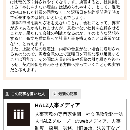
は比較的広く解されやすくなります。換言すると、社員側に
よる「やむをえない理由」は認められやすく、よって、退職
の申出をした社員の同意なくして退職日を契約期間満了時ま
で延長するのは難しいといえるでしょう。
退職の申出を認めざるをえないことは、会社にとって、弊害
が多々あるかもしれませんが、意欲のない社員を在籍させる
ことが、果たして会社の利益となるのか、そのような発想を
すると、条文を盾に取って社員と事を構えることは得策では
ない、と言えます。
また、上記民法の規定は、両者の合意がない場合に適用され
るものなので、両者合意の上で退職日を可能な限り延長する
ことは可能で、その間に人員の補充や業務の引き継ぎを終わ
らせ、契約関係を終わらせる方向へ持っていくことが現実的
だと考えます。
この記事を書いた人
最新の記事
HALZ人事メディア
人事実務の専門家集団「社会保険労務士法
人HALZグループ」のwebメディア。人事
制度、採用、労務、HRtech、法改正など