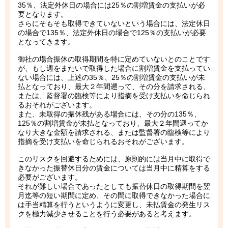
35％、法定外休日の場合には25％の割増賃金の支払いが必
要となります。
さらにそもそも取得できていないという場合には、法定休日
の場合で135％、法定外休日の場合で125％の支払いが必要
となってきます。
御社の場合振休の取得期間を特に定めていないとのことです
が、もし週をまたいで取得した場合に割増賃金を支払ってい
ない場合には、上述の35％、25％の割増賃金の支払いが未
払となっており、最大２年間遡って、その分を請求される、
または、監督署の臨検等により指摘を受け支払いを命じられ
るおそれがございます。
また、未取得の振休残がある場合には、その分の135％、
125％の割増賃金が未払となっており、最大２年間遡ってか
なり大きな金額を請求される、または監督署の臨検等により
指摘を受け支払いを命じられるおそれがございます。
このリスクを回避するためには、原則的には当月中に取得で
きなかった振替休日分の賃金については当月中に精算をする
必要がございます。
それが難しい場合であったとしても振替休日の取得期間を翌
月迄等の短い期間に定め、その間に取得できなかった場合に
は手当精算を行うというように変更し、未払賃金の発生リス
クを極力減少させることを行う必要があると考えます。