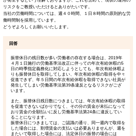
が発生するという理解でおりますが、これも含めて、現状の運用の
リスクをご教授いただけるとありがたいです。
当社の労働時間については、週４０時間、１日８時間の原則的な労
働時間制を採用しています。
どうぞよろしくお願いいたします。
回答
振替休日の残日数が多い労働者の存在する場合は、2019年
４月１日施行の労働基準法改正に伴っての年次有給休暇の5
日の時季指定義務化に対応しようとしても、年次有給休暇よ
りも振替休日を取得してしまい、年次有給休暇の取得を中々
促進できず、年５日間の年次有給休暇を取得できない社員が
発生してしまい労働基準法第39条違反となるリスクがござ
います。
また、振替休日残日数につきましては、年次有給休暇の取得
を促進できないばかりでなく、その分の賃金が未払になって
おり賃金の全額払いに反し労働基準法第24条に違反してい
ることになります。
振替休日につきましては、ご認識の通り、同一週内で取得を
した場合には、割増賃金の支払いは必要ありませんが、週を
またいで取得した場合には、法定休日の振替の場合には