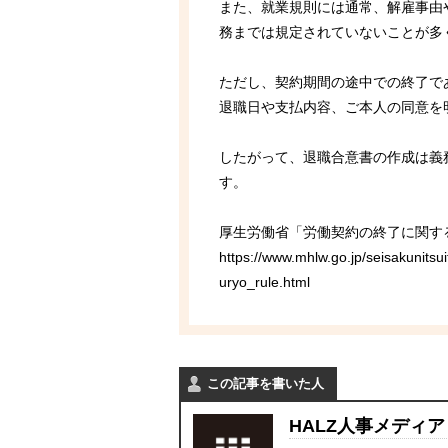
また、就業規則には通常、解雇事由
務までは規定されていないことが多
ただし、契約期間の途中での終了で
退職日や支払内容、ご本人の同意を
したがって、退職合意書の作成は義
す。
厚生労働省「労働契約の終了に関す
https://www.mhlw.go.jp/seisakunit
uryo_rule.html
この記事を書いた人
HALZ人事メディア