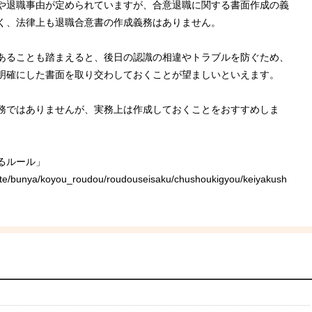
や退職事由が定められていますが、合意退職に関する書面作成の義
く、法律上も退職合意書の作成義務はありません。
あることも踏まえると、後日の認識の相違やトラブルを防ぐため、
明確にした書面を取り交わしておくことが望ましいといえます。
務ではありませんが、実務上は作成しておくことをおすすめしま
るルール」
suite/bunya/koyou_roudou/roudouseisaku/chushoukigyou/keiyakush