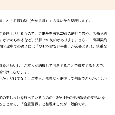
雇」と「退職勧奨（合意退職）」の違いから整理します。
約を終了させるもので、労働基準法第20条の解雇予告や、労働契約
性」が求められるなど、法律上の制約があります。さらに、有期契約
、期間途中での終了には「やむを得ない事由」が必要とされ、慎重な
職をお願いし、ご本人が納得して同意することで成立するもので、
置づけになります。
うか」だけでなく、ご本人が無理なく納得して判断できたかどうか
了の申し入れを行っているものの、2か月分の平均賃金の支払いを
ることから、「合意退職」と整理するのが一般的です。