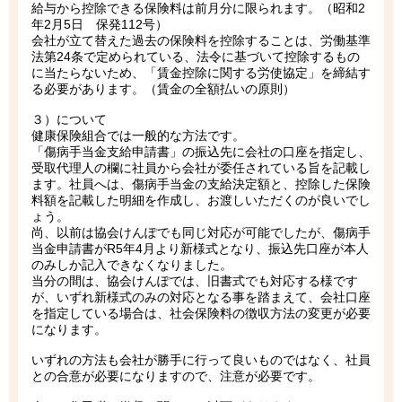
給与から控除できる保険料は前月分に限られます。（昭和2
年2月5日 保発112号）
会社が立て替えた過去の保険料を控除することは、労働基準
法第24条で定められている、法令に基づいて控除するもの
に当たらないため、「賃金控除に関する労使協定」を締結す
る必要があります。（賃金の全額払いの原則）
３）について
健康保険組合では一般的な方法です。
「傷病手当金支給申請書」の振込先に会社の口座を指定し、
受取代理人の欄に社員から会社が委任されている旨を記載し
ます。社員へは、傷病手当金の支給決定額と、控除した保険
料額を記載した明細を作成し、お渡しいただくのが良いでし
ょう。
尚、以前は協会けんぽでも同じ対応が可能でしたが、傷病手
当金申請書がR5年4月より新様式となり、振込先口座が本人
のみしか記入できなくなりました。
当分の間は、協会けんぽでは、旧書式でも対応する様です
が、いずれ新様式のみの対応となる事を踏まえて、会社口座
を指定している場合は、社会保険料の徴収方法の変更が必要
になります。
いずれの方法も会社が勝手に行って良いものではなく、社員
との合意が必要になりますので、注意が必要です。