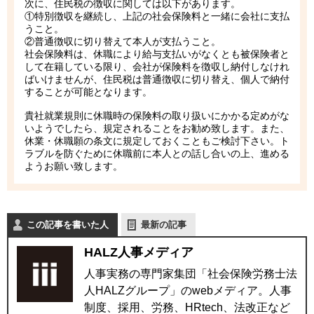
次に、住民税の徴収に関しては以下があります。
①特別徴収を継続し、上記の社会保険料と一緒に会社に支払
うこと。
②普通徴収に切り替えて本人が支払うこと。
社会保険料は、休職により給与支払いがなくとも被保険者と
して在籍している限り、会社が保険料を徴収し納付しなけれ
ばいけませんが、住民税は普通徴収に切り替え、個人で納付
することが可能となります。
貴社就業規則に休職時の保険料の取り扱いにかかる定めがな
いようでしたら、規定されることをお勧め致します。また、
休業・休職願の条文に規定しておくこともご検討下さい。ト
ラブルを防ぐために休職前に本人との話し合いの上、進める
ようお願い致します。
この記事を書いた人
最新の記事
HALZ人事メディア
人事実務の専門家集団「社会保険労務士法
人HALZグループ」のwebメディア。人事
制度、採用、労務、HRtech、法改正など