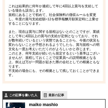
これは結果的に何年か連続して年に4回以上賞与を支給して
いる場合も該当します。
規程にあることで初めて、社会保険料の徴収ルールを変更
し、年度の賞与支給総額÷12を標準報酬月額算定時に上乗せ
することになります。
また、現在は賞与に関する規程はないとのことですが、業績
として年に4回以上の賞与の支給が定例となっており、それ
が数年続いているという状態であることから、今後の状況も
変わらないことが予想されるようでしたら、賞与規程への明
文化も一度お考えいただくのがよろしいかと存じます。
このとき、何年支給が続いたら規定するという基準はござい
ませんが、規程しておくことで従業員への説明根拠となる
上、例えば万が一問題が起きた際の会社としての根拠ともな
ります。
不支給の場合にも、その根拠として残しておくことができま
す。
この記事を書いた人
最新の記事
maiko mashio