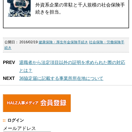
外資系企業の常駐と千人規模の社会保険手
続きを担当。
公開日：
2016/02/19
健康保険・厚生年金保険手続き
社会保険・労働保険手
続き
PREV
退職者から法定項目以外の証明を求められた際の対応
とは？
NEXT
36協定届に記載する事業所所在地について
ログイン
メールアドレス