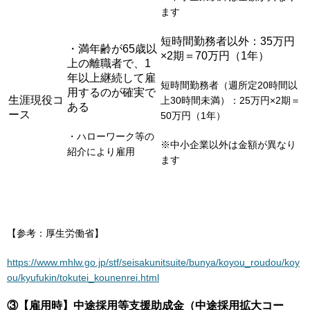
ます
短時間勤務者以外：35万円
・満年齢が65歳以
×2期＝70万円（1年）
上の離職者で、1
年以上継続して雇
短時間勤務者（週所定20時間以
用するのが確実で
生涯現役コ
上30時間未満）：25万円×2期＝
ある
ース
50万円（1年）
・ハローワーク等の
※中小企業以外は金額が異なり
紹介により雇用
ます
【参考：厚生労働省】
https://www.mhlw.go.jp/stf/seisakunitsuite/bunya/koyou_roudou/koy
ou/kyufukin/tokutei_kounenrei.html
③【雇用時】中途採用等支援助成金（中途採用拡大コー