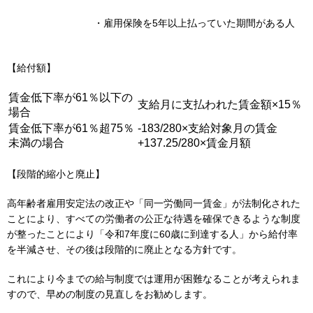
・雇用保険を5年以上払っていた期間がある人
【給付額】
賃金低下率が61％以下の
支給月に支払われた賃金額×15％
場合
賃金低下率が61％超75％
-183/280×支給対象月の賃金
未満の場合
+137.25/280×賃金月額
【段階的縮小と廃止】
高年齢者雇用安定法の改正や「同一労働同一賃金」が法制化された
ことにより、すべての労働者の公正な待遇を確保できるような制度
が整ったことにより「令和7年度に60歳に到達する人」から給付率
を半減させ、その後は段階的に廃止となる方針です。
これにより今までの給与制度では運用が困難なることが考えられま
すので、早めの制度の見直しをお勧めします。