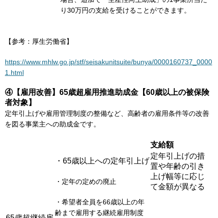
り30万円の支給を受けることができます。
【参考：厚生労働省】
https://www.mhlw.go.jp/stf/seisakunitsuite/bunya/0000160737_0000
1.html
④【雇用改善】65歳超雇用推進助成金【60歳以上の被保険
者対象】
定年引上げや雇用管理制度の整備など、高齢者の雇用条件等の改善
を図る事業主への助成金です。
支給額
定年引上げの措
・65歳以上への定年引上げ
置や年齢の引き
上げ幅等に応じ
・定年の定めの廃止
て金額が異なる
・希望者全員を66歳以上の年
齢まで雇用する継続雇用制度
65歳超継続雇