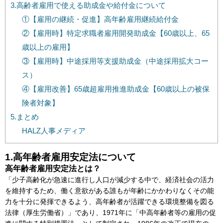
3.高齢者雇用で使える助成金や給付金について
①【雇用の継続・促進】高年齢雇用継続給付金
②【雇用時】特定求職者雇用開発助成金【60歳以上、65
歳以上の雇用】
③【雇用時】中途採用等支援助成金（中途採用拡大コー
ス）
④【雇用改善】65歳超雇用推進助成金【60歳以上の被保
険者対象】
5.まとめ
HALZ人事メディア
1.高年齢者雇用安定法について
高年齢者雇用安定法とは？
「少子高齢化が急速に進行し人口が減少する中で、経済社会の活力
を維持するため、働く意欲がある誰もが年齢にかかわりなくその能
力を十分に発揮できるよう、高年齢者が活躍できる環境整備を図る
法律（厚生労働省）」であり、1971年に「中高年齢者等の雇用の促