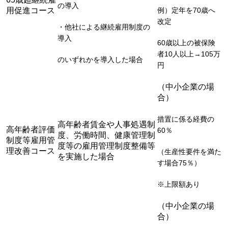
の導入
用促進コース
例）定年を70歳へ
改定
・他社による継続雇用制度の
導入
60歳以上の被保険
者10人以上→105万
のいずれかを導入した場合
円
（中小企業の場
合）
措置に係る経費の
高年齢者賃金や人事処遇制
高年齢者評価
60％
度、労働時間、健康管理制
制度等雇用管
度等の雇用管理制度整備等
理改善コース
（生産性要件を満た
を実施した場合
す場合75％）
※上限額あり
（中小企業の場
合）