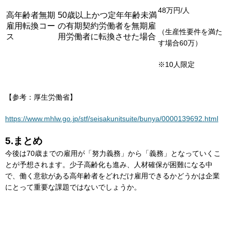
48万円/人
高年齢者無期
50歳以上かつ定年年齢未満
雇用転換コー
の有期契約労働者を無期雇
（生産性要件を満た
ス
用労働者に転換させた場合
す場合60万）
※10人限定
【参考：厚生労働省】
https://www.mhlw.go.jp/stf/seisakunitsuite/bunya/0000139692.html
5.まとめ
今後は70歳までの雇用が「努力義務」から「義務」となっていくこ
とが予想されます。少子高齢化も進み、人材確保が困難になる中
で、働く意欲がある高年齢者をどれだけ雇用できるかどうかは企業
にとって重要な課題ではないでしょうか。