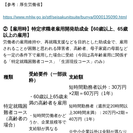
【参考：厚生労働省】
https://www.mhlw.go.jp/stf/seisakunitsuite/bunya/0000135090.html
②【雇用時】特定求職者雇用開発助成金【60歳以上、65歳
以上の雇用】
労働者の雇用維持や、再就職支援などを目的とした助成金で、雇用
されることが困難と思われる障害者、高齢者、母子家庭の母親など
を一定の条件下で雇用した場合に受給（今回は高年齢雇用に関係す
る「特定就職困難者コース」「生涯現役コース」のみ）
受給要件（一部抜
種類
支給額
粋）
短時間勤務者以外：30万円
×2期＝60万円（1年）
・60歳以上65歳未
満の高齢者を雇用
特定就職困
短時間勤務者（週所定20時間以
難者コース
上30時間未満）：20万円×2期＝
・短時間労働者かど
（高齢者の
40万円（1年）
うか、企業規模等で
場合）
支給額が異なる
※中小企業以外は金額が異なり