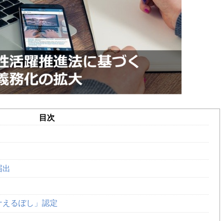
目次
届出
ナえるぼし」認定