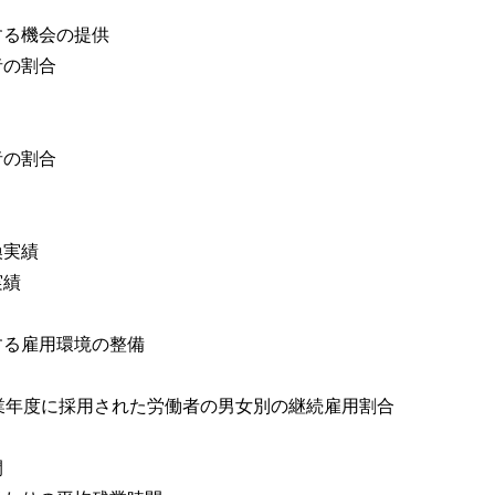
する機会の提供
者の割合
者の割合
換実績
実績
する雇用環境の整備
業年度に採用された労働者の男女別の継続雇用割合
間