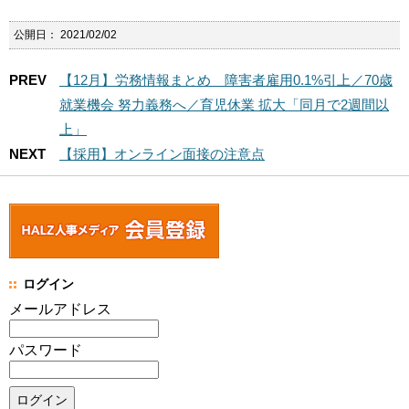
公開日：
2021/02/02
PREV
【12月】労務情報まとめ 障害者雇用0.1%引上／70歳
就業機会 努力義務へ／育児休業 拡大「同月で2週間以
上」
NEXT
【採用】オンライン面接の注意点
ログイン
メールアドレス
パスワード