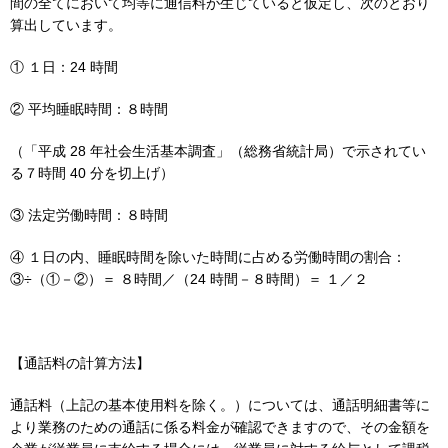
間の全てにおいて均等に通信料が生じていると仮定し、次のとおり
算出しています。
① １日：24 時間
② 平均睡眠時間：８時間
（「平成 28 年社会生活基本調査」（総務省統計局）で示されてい
る７時間 40 分を切上げ）
③ 法定労働時間：８時間
④ １日の内、睡眠時間を除いた時間に占める労働時間の割合：
③÷（①－②）＝ ８時間／（24 時間－８時間）＝ １／２
【通話料の計算方法】
通話料（上記の基本使用料を除く。）については、通話明細書等に
より業務のための通話に係る料金が確認できますので、その金額を