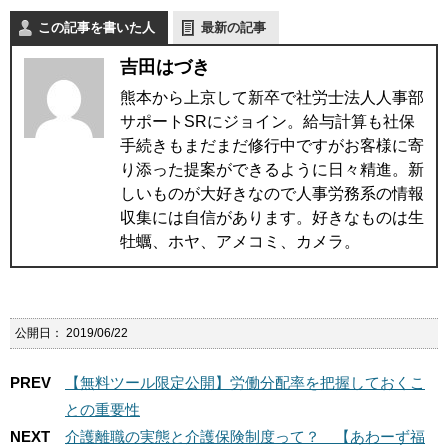
この記事を書いた人
最新の記事
吉田はづき
熊本から上京して新卒で社労士法人人事部
サポートSRにジョイン。給与計算も社保
手続きもまだまだ修行中ですがお客様に寄
り添った提案ができるように日々精進。新
しいものが大好きなので人事労務系の情報
収集には自信があります。好きなものは生
牡蠣、ホヤ、アメコミ、カメラ。
公開日：
2019/06/22
PREV
【無料ツール限定公開】労働分配率を把握しておくこ
との重要性
NEXT
介護離職の実態と介護保険制度って？ 【あわーず福