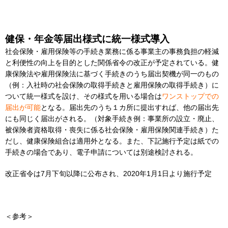
健保・年金等届出様式に統一様式導入
社会保険・雇用保険等の手続き業務に係る事業主の事務負担の軽減
と利便性の向上を目的とした関係省令の改正が予定されている。健
康保険法や雇用保険法に基づく手続きのうち届出契機が同一のもの
（例：入社時の社会保険の取得手続きと雇用保険の取得手続き）に
ついて統一様式を設け、その様式を用いる場合は
ワンストップでの
届出が可能
となる。届出先のうち１カ所に提出すれば、他の届出先
にも同じく届出がされる。（対象手続き例：事業所の設立・廃止、
被保険者資格取得・喪失に係る社会保険・雇用保険関連手続き）た
だし、健康保険組合は適用外となる。また、下記施行予定は紙での
手続きの場合であり、電子申請については別途検討される。
改正省令は7月下旬以降に公布され、2020年1月1日より施行予定
＜参考＞