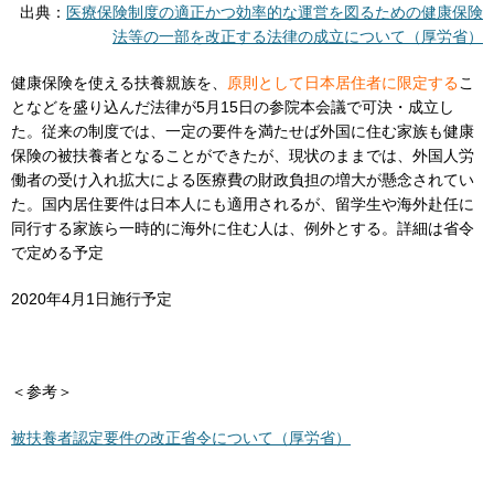
出典：
医療保険制度の適正かつ効率的な運営を図るための健康保険
法等の一部を改正する法律の成立について（厚労省）
健康保険を使える扶養親族を、
原則として日本居住者に限定する
こ
となどを盛り込んだ法律が5月15日の参院本会議で可決・成立し
た。従来の制度では、一定の要件を満たせば外国に住む家族も健康
保険の被扶養者となることができたが、現状のままでは、外国人労
働者の受け入れ拡大による医療費の財政負担の増大が懸念されてい
た。国内居住要件は日本人にも適用されるが、留学生や海外赴任に
同行する家族ら一時的に海外に住む人は、例外とする。詳細は省令
で定める予定
2020年4月1日施行予定
＜参考＞
被扶養者認定要件の改正省令について（厚労省）