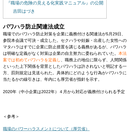
『職場の危険の見える化実践マニュアル』の公開
吉田はづき
パワハラ防止関連法成立
職場でのパワハラ防止対策を企業に義務付ける関連法が5月29日、
参院本会議で可決・成立した。セクハラや妊娠・出産した女性への
マタハラはすでに企業に防止措置を講じる義務があるが、パワハラ
は明確な定義がなく対策は企業の自主努力に委ねられていた。
本法
案では初めてパワハラを定義し
、職務上の地位に限らず、人間関係
といった上下関係を背景としたパワハラは許されないと明記する一
方、罰則規定は見送られた。具体的にどのような行為がパワハラに
当たるかの線引きは、年内にも厚労省が指針を示す。
2020年（中小企業は2022年）４月から対応が義務付けられる予定
＜参考＞
職場のパワーハラスメントについて（厚労省）