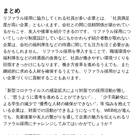
まとめ
リファラル採用に協力してくれる社員が多い企業とは、「社員満足
度が高い企業」ともいえます。会社との間に信頼関係が築かれてい
るからこそ、友人や後輩を紹介できるのです。 リファラル採用につ
いてしっかり制度設計しているにもかかわらず紹介者数が取れない
企業は、会社の福利厚生などの待遇に関しても注力を注ぐ必要があ
るかもしれません。 リファラル採用を導入することで、職場環境や
福利厚生などの待遇面の改善など、社員が働きやすい環境づくりを
目指すきっかけにもなります。働き方改革を進めるうえでも、また
継続的に求める人材を確保するうえでも、リファラル採用がよりよ
い企業づくりに貢献することもあります。
「新型コロナウイルスの感染拡大により対面での採用活動が難し
く、“思うように選考を進めることができない”」、「少子高齢化に
よる学生の減少で “優秀な人材の確保ができない”」等 悩みを抱えて
いる企業は、対面での活動ができるようになっても、WEB化が進ん
でも、先輩後輩や友人の繋がりを通して企業の魅力を伝えられるリ
ファラル採用にチャレンジしてみてはいかがでしょうか？