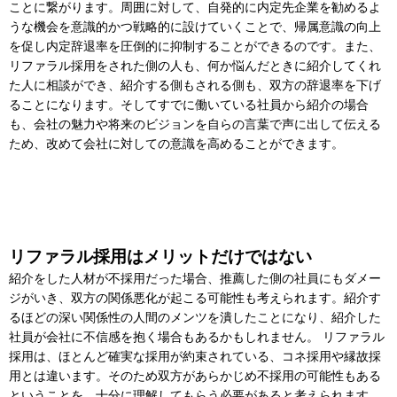
ことに繋がります。周囲に対して、自発的に内定先企業を勧めるよ
うな機会を意識的かつ戦略的に設けていくことで、帰属意識の向上
を促し内定辞退率を圧倒的に抑制することができるのです。また、
リファラル採用をされた側の人も、何か悩んだときに紹介してくれ
た人に相談ができ、紹介する側もされる側も、双方の辞退率を下げ
ることになります。そしてすでに働いている社員から紹介の場合
も、会社の魅力や将来のビジョンを自らの言葉で声に出して伝える
ため、改めて会社に対しての意識を高めることができます。
リファラル採用はメリットだけではない
紹介をした人材が不採用だった場合、推薦した側の社員にもダメー
ジがいき、双方の関係悪化が起こる可能性も考えられます。紹介す
るほどの深い関係性の人間のメンツを潰したことになり、紹介した
社員が会社に不信感を抱く場合もあるかもしれません。 リファラル
採用は、ほとんど確実な採用が約束されている、コネ採用や縁故採
用とは違います。そのため双方があらかじめ不採用の可能性もある
ということを、十分に理解してもらう必要があると考えられます。