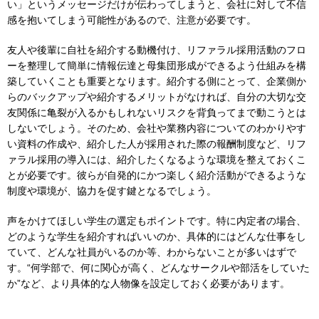
い」というメッセージだけが伝わってしまうと、会社に対して不信
感を抱いてしまう可能性があるので、注意が必要です。
友人や後輩に自社を紹介する動機付け、リファラル採用活動のフロ
ーを整理して簡単に情報伝達と母集団形成ができるよう仕組みを構
築していくことも重要となります。紹介する側にとって、企業側か
らのバックアップや紹介するメリットがなければ、自分の大切な交
友関係に亀裂が入るかもしれないリスクを背負ってまで動こうとは
しないでしょう。そのため、会社や業務内容についてのわかりやす
い資料の作成や、紹介した人が採用された際の報酬制度など、リフ
ァラル採用の導入には、紹介したくなるような環境を整えておくこ
とが必要です。彼らが自発的にかつ楽しく紹介活動ができるような
制度や環境が、協力を促す鍵となるでしょう。
声をかけてほしい学生の選定もポイントです。特に内定者の場合、
どのような学生を紹介すればいいのか、具体的にはどんな仕事をし
ていて、どんな社員がいるのか等、わからないことが多いはずで
す。“何学部で、何に関心が高く、どんなサークルや部活をしていた
か”など、より具体的な人物像を設定しておく必要があります。