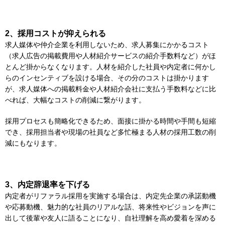
2、採用コストが抑えられる
求人媒体や仲介企業を利用しないため、求人募集にかかるコスト
（求人広告の掲載費用や人材紹介サービスの紹介手数料など）がほ
とんど掛からなくなります。人材を紹介した社員や内定者に何かし
らのインセンティブを設ける場合、その分のコストは掛かります
が、求人媒体への掲載料金や人材紹介会社に支払う手数料などに比
べれば、大幅なコストの削減に繋がります。
採用プロセスも簡略化できるため、面接に掛かる時間や手間も短縮
でき、採用担当者や現場の社員など多忙極まる人材の採用工数の削
減にもなります。
3、内定辞退率を下げる
内定者がリファラル採用を実施する場合は、内定先企業の承諾動機
や応募動機、魅力的な社員のリアルな話、将来性やビジョンを声に
出して後輩や友人に語ることになり、自社理解を高め愛着を深める