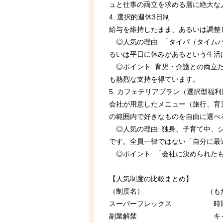
ュと仕事の両立を求める層に絶大な
4. 選択的週休3日制
給与を維持したまま、あるいは調整
◎人気の理由: 「タイパ（タイム
るいは平日に休みがあるという生活
◎ポイント: 育児・介護との両立
も熱烈な支持を得ています。
5. カフェテリアプラン（選択型福
会社が用意したメニュー（旅行、育
の範囲内で好きなものを自由に選べ
◎人気の理由: 独身、子育て中、
です。全員一律ではない「自分に最
◎ポイント: 「会社に決められた
【人気制度の比較まとめ】
（制度名） （もた
スーパーフレックス 
副業解禁 キャリア