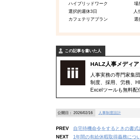
ハイブリッドワーク 
選択的週休3日 人生
カフェテリアプラン 
この記事を書いた人
HALZ人事メディア
人事実務の専門家集団
制度、採用、労務、H
Excelツールも無料
公開日：
2026/02/16
人事制度設計
PREV
自宅待機命令をするときの書式
NEXT
1年間の有給休暇取得義務につ