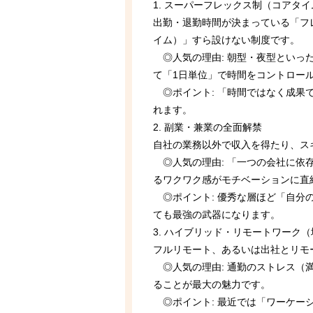
1. スーパーフレックス制（コアタ
出勤・退勤時間が決まっている「フ
イム）」すら設けない制度です。
◎人気の理由: 朝型・夜型といっ
て「1日単位」で時間をコントロー
◎ポイント: 「時間ではなく成果
れます。
2. 副業・兼業の全面解禁
自社の業務以外で収入を得たり、ス
◎人気の理由: 「一つの会社に依
るワクワク感がモチベーションに直
◎ポイント: 優秀な層ほど「自分
ても最強の武器になります。
3. ハイブリッド・リモートワーク
フルリモート、あるいは出社とリモ
◎人気の理由: 通勤のストレス（
ることが最大の魅力です。
◎ポイント: 最近では「ワーケー