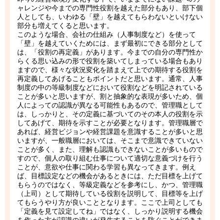
ャレンジや今までの専門性役割を越えた部分もあり、部下個
人としても、いわゆる「壁」を越えてもらわないといけない
部分も増えてくると思います。
このような場合、会社の仕組み（人事制度など）を使って
「壁」を越えていくためには、まず最初にできる部分として
は、「役割の再定義」があります。今までの自分の専門性か
らくる思い込みの形で役割を築いてしまっている場合もあり
ますので、様々な状況変化を踏まえて上での期待する役割を
再定義してあげることもポイントだと思います。通常、人事
制度の中の等級制度などにおいて役割などを明記されている
ことが多いと思いますが、割と抽象的な表現が多いため、個
人によっての認識が異なる可能性もあるので、管理職として
は、しっかりと、その定義に基づいてのその本人の役割を示
してあげて、期待を示すことが必要となります。管理職層で
あれば、経営ビジョンや経営課題を意識することが多いと思
いますが、一般職層においては、そこまで意識できていない
ことが多く、また、理解も認識もできないことが多いもので
すので、個人の取り組む仕事について適切な意義づけを行う
ことが、意欲や仕事に関わる学習も異なってきます。例え
ば、目標設定などの機会があるときには、ただ目標を上げて
もらうのではなく、等級定義などを参考にし、かつ、管理職
（上司）として期待している役割を説明して、目標等を上げ
てもらうやり方が良いこととなります。ここで上司としても
「定義を見て設定してね」ではなく、しっかり説明する機会