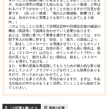
を作った方が認識の違いが発生することを防ぐことができま
す。社会心理学の理論でも知られる「誤った一致感」と呼ば
れるバイアスがかかってしまうことがありますので注意が必
要です。（誤った一致感：「他の人の価値観、動機づけ、好
みは、自分のそれと実際よりも似ているとみてしまう傾
向」）
このようなことに注意して目標設定時や目標設定後の確認の
機会（面談等）で認識を合わせていく必要があります。
あとは、目標に基づいて業務を遂行するに当たっては、その
部下本人の仕事に対する「自信」と「能力」の高低によっ
て、励まし（ストローク）を増減させていくこともポイント
となります。（例えば、自信が高く、能力も高い場合は、励
まし（ストローク）は少なく、ポイントポイントで行い、自
信が高くなく、能力も高くない場合は、励まし（ストロー
ク）を増やしてあげる。）
また、仕事の意義を再認識してもらうための個人的な取り組
みとしてジョブ・クラフティングを行うことも効果がありま
すので、行ってみたはいかがでしょうか。
そのほかにも多くの方法、手法がありますが、まずは、今あ
る仕組みの中のものをうまく活用していくことから始めてみ
てください。
この記事を書いた人
最新の記事