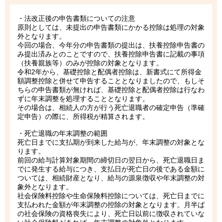
・法改正後の申告書類についての注意
原則としては、未提出の申告書類にかかる控除は処理の対象
外となります。
今回の場合、今年分の申告書類の提出は、扶養控除申告書の
み提出済みとのことですので、扶養控除申告書に記載の事項
（扶養親族等）のみが控除の対象となります。
令和2年から、基礎控除と配偶者控除は、新書式にて所得金
額調整控除と併せて申告することとなりましたので、もしそ
ちらの申告書類が無ければ、基礎控除と配偶者控除は行なわ
ずに年末調整を処理することとなります。
その場合は、相続人の方が行う死亡退職者の確定申告（準確
定申告）の際に、所得税が精算されます。
・死亡退職の年末調整の範囲
死亡日までに支払期が到来した給与が、年末調整の対象とな
ります。
前回の給与計算対象期間の締切日の翌日から、死亡退職日ま
でに発生する給与につき、支払日が死亡日の後である金額に
ついては、相続財産となり、給与の源泉徴収や年末調整の対
象外となります。
社会保険料控除や生命保険料控除については、死亡日までに
支払われた金額が年末調整の控除の対象となります。月半ば
の社会保険の資格喪失により、死亡日以前に徴収されていな