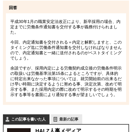
回答
平成30年1月の職業安定法改正により、新卒採用の場合、内
定までに労働条件通知書を交付する事が義務付けられまし
た。
今回、内定通知書を交付される＝内定と解釈しますと、この
タイミング迄に労働条件通知書を交付しなければなりません
ので、内定通知書と一緒に送付されるのがベストタイミング
でしょう。
余談ですが、採用内定による労働契約成立後の労働条件明示
の取扱いは労働基準法第15条によるところですが、具体的
に特定出来なかった事項については、就労開始前の出来るだ
け早い時期に決定するように努める事、決定次第、改めて明
示する事、また採用内定の際に改めて明示するその時期を明
示する事等を書面により通知する事が望ましいでしょう。
この記事を書いた人
最新の記事
HALZ人事メディア