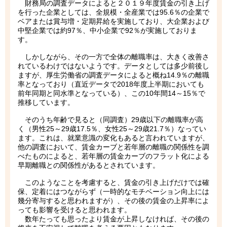
財務局の調査データによると２０１９年度賃金の引き上げ
を行った企業としては、全規模・全産業では95.6％の企業で
ベアまたは賞与増・定期昇給を実施しており、大企業および
中堅企業では約97％、中小企業で92％が実施しておりま
す。
しかしながら、その一方で全体の離職率は、大きく改善さ
れているわけではないようです。データとしては多少前後し
ますが、厚生労働省の調査データによると概ね14.9％の離職
率となっており（直近データで2018年度上半期においても
前年同期と同水準となっている）、この10年間14～15％で
推移しています。
そのうち年齢で見ると（同調査）29歳以下の離職率が高
く（男性25～29歳17.5％、女性25～29歳21.7％）なってい
ます。これは、就業意識の変化もあると言われていますが、
他の調査において、賃金カーブと若年層の離職の関係性を調
べたものによると、若年層の賃金カーブのフラット化による
早期離職との関係性があるとされています。
このようなことを考慮すると、賃金の引き上げだけでは確
保、定着にはつながらず（一時的なモチベーション向上には
幾分寄与すると思われますが）、その後の賃金の上昇率によ
っても影響を受けると思われます。
数年たっても思ったより賃金が上昇しなければ、その後の