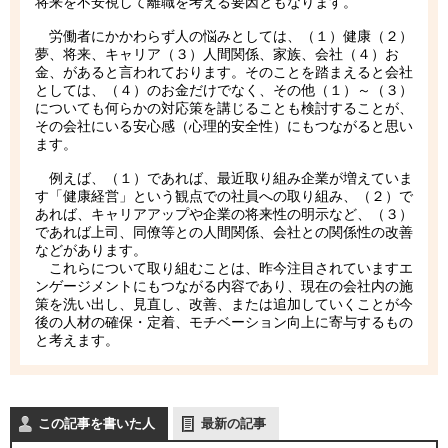
将来を不安視して離職を考える要因ともなります。
労働者にかかわらず人の悩みとしては、（１）健康（２）
夢、将来、キャリア（３）人間関係、家族、会社（４）お
金、があると言われております。そのことを踏まえると会社
としては、（４）のお金だけでなく、その他（１）～（３）
についても何らかの対応策を講じることも検討することが、
その会社にいる安心感（心理的安全性）にもつながると思い
ます。
例えば、（１）であれば、最近取り組み企業が増えていま
す「健康経営」という観点での社員への取り組み、（２）で
あれば、キャリアアップや企業の将来性の明示など、（３）
であれば上司、同僚等との人間関係、会社との関係性の改善
などがあります。
これらについて取り組むことは、昨今注目されていますエ
ンゲージメントにもつながる内容であり、現在の会社内の施
策を洗い出し、見直し、改善、または追加していくことが今
後の人材の確保・定着、モチベーション向上に寄与するもの
と考えます。
この記事を書いた人
最新の記事