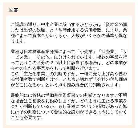
回答
ご認識の通り、中小企業に該当するかどうかは「資本金の額
または出資の総額」と「常時使用する労働者数」により、業
種によって資本金がいくらか、人数がいくらかの基準が異な
ります。
業種は日本標準産業分類によって「小売業」「卸売業」「サ
ービス業」「その他」に分けられています。複数の事業を行
っておりこの区分の２つ以上に該当する場合は、どの事業が
会社の主たる事業かをもって判断を行います。
この「主たる事業」の判断ですが、一概に売り上げ高や携わ
る労働者数で判断だけで、とも言い切れず「会社の付加価値
がどこになるか」という点を鑑み総合的に判断されます。
最終的には管轄の労働基準監督署での判断となりますご不明
な場合はご相談をお勧めしますが、どのように主たる事業を
会社が判断しているか、もし業種についての指摘があった際
にはその判断について合理的な説明ができるようにしておく
ことも必要です。