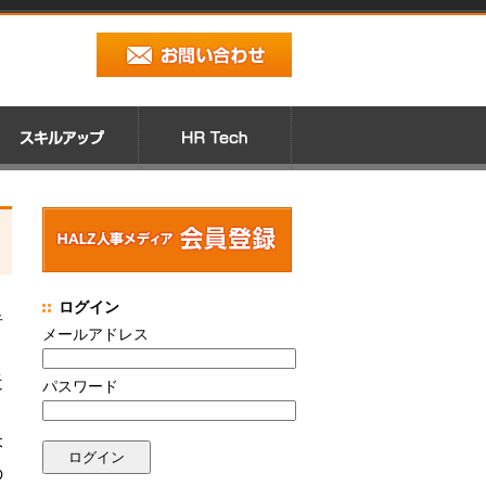
ログイン
者
メールアドレス
近
パスワード
本
の