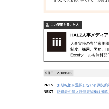
せっかくのお祝い事ですし、必要な
この記事を書いた人
HALZ人事メディア
人事実務の専門家集団
制度、採用、労務、H
Excelツールも無料
公開日：
2018/10/10
PREV
無期転換を選択しない有期契約
NEXT
転籍者の雇入時健康診断は省略