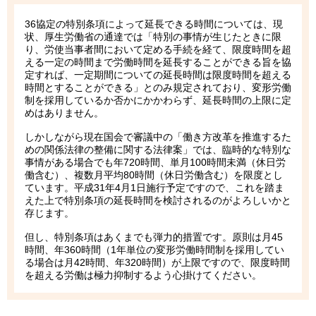
36協定の特別条項によって延長できる時間については、現
状、厚生労働省の通達では「特別の事情が生じたときに限
り、労使当事者間において定める手続を経て、限度時間を超
える一定の時間まで労働時間を延長することができる旨を協
定すれば、一定期間についての延長時間は限度時間を超える
時間とすることができる」とのみ規定されており、変形労働
制を採用しているか否かにかかわらず、延長時間の上限に定
めはありません。
しかしながら現在国会で審議中の「働き方改革を推進するた
めの関係法律の整備に関する法律案」では、臨時的な特別な
事情がある場合でも年720時間、単月100時間未満（休日労
働含む）、複数月平均80時間（休日労働含む）を限度とし
ています。平成31年4月1日施行予定ですので、これを踏ま
えた上で特別条項の延長時間を検討されるのがよろしいかと
存じます。
但し、特別条項はあくまでも弾力的措置です。原則は月45
時間、年360時間（1年単位の変形労働時間制を採用してい
る場合は月42時間、年320時間）が上限ですので、限度時間
を超える労働は極力抑制するよう心掛けてください。