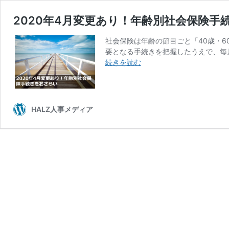
2020年4月変更あり！年齢別社会保険手
社会保険は年齢の節目ごと「40歳・60
要となる手続きを把握したうえで、毎
2020
続きを読む
年
4
月
変
HALZ人事メディア
更
あ
り！
年
齢
別
社
会
保
険
手